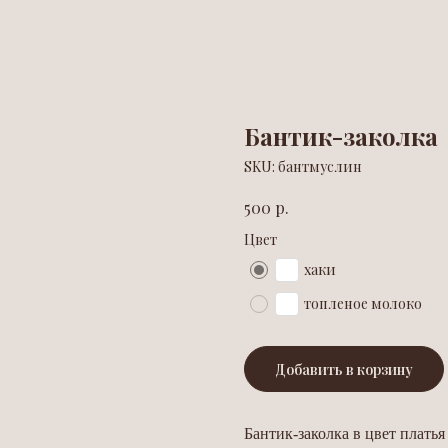
Бантик-заколка
SKU:
бантмуслин
р.
500
Цвет
хаки
топленое молоко
Добавить в корзину
Бантик-заколка в цвет платья