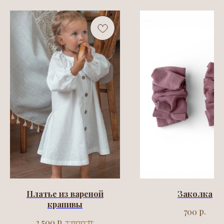
Платье из вареной
Заколка
крапивы
р.
700
р.
р.
2 500
3 900