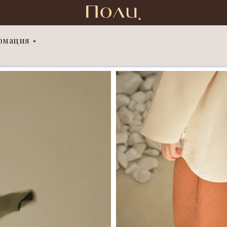
рмация