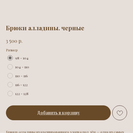
Брюки алладины. черные
р.
3 500
Размер
98 - 104
104 - 110
110 - 116
116 - 122
122 - 128
Добавить в корзину
Брюки-алладины из крешированного хлопка под лён — одна из самых