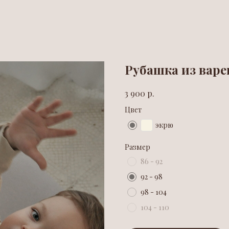
Рубашка из вар
р.
3 900
Цвет
экрю
Размер
86 - 92
92 - 98
98 - 104
104 - 110