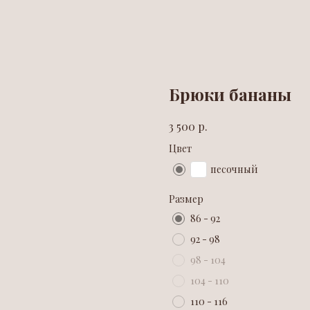
Брюки бананы
р.
3 500
Цвет
песочный
Размер
86 - 92
92 - 98
98 - 104
104 - 110
110 - 116